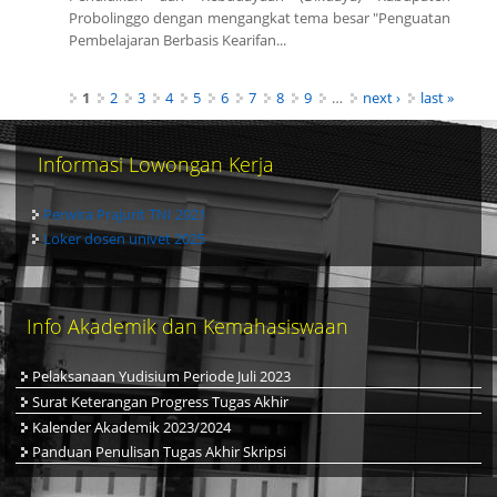
Probolinggo dengan mengangkat tema besar "Penguatan
Pembelajaran Berbasis Kearifan...
Pages
1
2
3
4
5
6
7
8
9
…
next ›
last »
Informasi Lowongan Kerja
Perwira Prajurit TNI 2021
Loker dosen univet 2025
Info Akademik dan Kemahasiswaan
Pelaksanaan Yudisium Periode Juli 2023
Surat Keterangan Progress Tugas Akhir
Kalender Akademik 2023/2024
Panduan Penulisan Tugas Akhir Skripsi