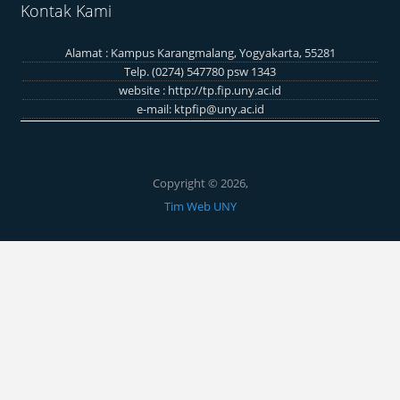
Kontak Kami
Alamat : Kampus Karangmalang, Yogyakarta, 55281
Telp. (0274) 547780 psw 1343
website :
http://tp.fip.uny.ac.id
e-mail:
ktpfip@uny.ac.id
Copyright © 2026,
Tim Web UNY