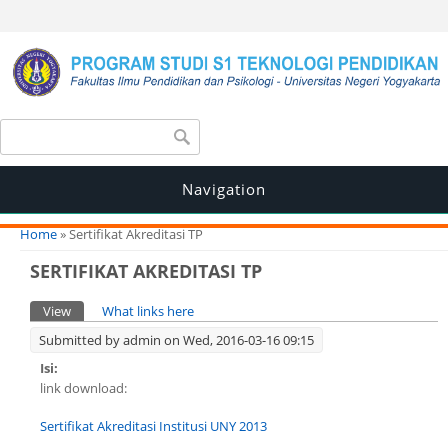
Search form
Search
Navigation
You are here
Home
» Sertifikat Akreditasi TP
SERTIFIKAT AKREDITASI TP
Primary tabs
View
(active tab)
What links here
Submitted by
admin
on Wed, 2016-03-16 09:15
Isi:
link download:
Sertifikat Akreditasi Institusi UNY 2013