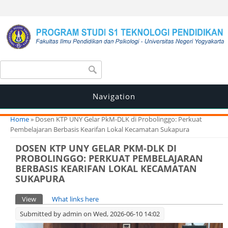
Search form
Search
Navigation
You are here
Home
» Dosen KTP UNY Gelar PkM-DLK di Probolinggo: Perkuat
Pembelajaran Berbasis Kearifan Lokal Kecamatan Sukapura
DOSEN KTP UNY GELAR PKM-DLK DI
PROBOLINGGO: PERKUAT PEMBELAJARAN
BERBASIS KEARIFAN LOKAL KECAMATAN
SUKAPURA
Primary tabs
View
(active tab)
What links here
Submitted by
admin
on Wed, 2026-06-10 14:02