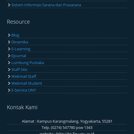
Sistem Informasi Sarana dan Prasarana
Resource
Blog
Dinamika
E-Learning
Ejournal
Lumbung Pustaka
Staff Site
Webmail Staff
Webmail Student
E-Service UNY
Kontak Kami
Alamat : Kampus Karangmalang, Yogyakarta, 55281
Telp. (0274) 547780 psw 1343
website :
http://tp.fip.uny.ac.id