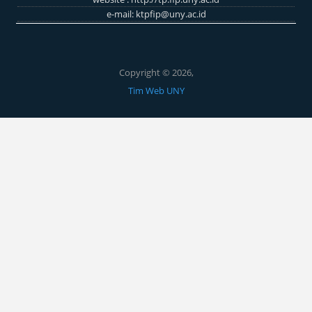
e-mail:
ktpfip@uny.ac.id
Copyright © 2026,
Tim Web UNY