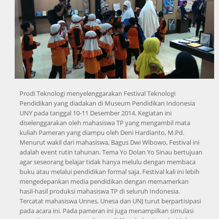
Prodi Teknologi menyelenggarakan Festival Teknologi
Pendidikan yang diadakan di Museum Pendidikan Indonesia
UNY pada tanggal 10-11 Desember 2014. Kegiatan ini
diselenggarakan oleh mahasiswa TP yang mengambil mata
kuliah Pameran yang diampu oleh Deni Hardianto, M.Pd.
Menurut wakil dari mahasiswa, Bagus Dwi Wibowo, Festival ini
adalah event rutin tahunan. Tema Yo Dolan Yo Sinau bertujuan
agar seseorang belajar tidak hanya melulu dengan membaca
buku atau melalui pendidikan formal saja. Festival kali ini lebih
mengedepankan media pendidikan dengan memamerkan
hasil-hasil produksi mahasiswa TP di seluruh Indonesia.
Tercatat mahasiswa Unnes, Unesa dan UNJ turut berpartisipasi
pada acara ini. Pada pameran ini juga menampilkan simulasi