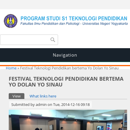
Search form
Search
Navigation
You are here
Home
» Festival Teknologi Pendidikan bertema Yo Dolan Yo Sinau
FESTIVAL TEKNOLOGI PENDIDIKAN BERTEMA
YO DOLAN YO SINAU
Primary tabs
View
(active tab)
What links here
Submitted by
admin
on Tue, 2014-12-16 09:18