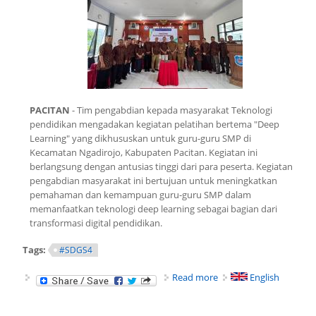
PACITAN
- Tim pengabdian kepada masyarakat Teknologi
pendidikan mengadakan kegiatan pelatihan bertema "Deep
Learning" yang dikhususkan untuk guru-guru SMP di
Kecamatan Ngadirojo, Kabupaten Pacitan. Kegiatan ini
berlangsung dengan antusias tinggi dari para peserta. Kegiatan
pengabdian masyarakat ini bertujuan untuk meningkatkan
pemahaman dan kemampuan guru-guru SMP dalam
memanfaatkan teknologi deep learning sebagai bagian dari
transformasi digital pendidikan.
Tags:
#SDGS4
about Dosen Teknologi
Read more
English
Pendidikan Gelar
Pelatihan Deep
Learning untuk Guru