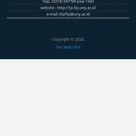
Telp. (0274) 547780 psw 1343
website :
http://tp.fip.uny.ac.id
e-mail:
ktpfip@uny.ac.id
Copyright © 2026,
Tim Web UNY