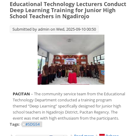
Educational Technology Lecturers Conduct
SMP di Ngadirojo
Deep Learning Training for Junior High
School Teachers in Ngadirojo
Submitted by
admin
on Wed, 2025-09-10 00:50
PACITAN
– The community service team from the Educational
Technology Department conducted a training program
themed
“Deep Learning”
specifically designed for junior high
school teachers in Ngadirojo District, Pacitan Regency. The
event was met with high enthusiasm from the participants.
Tags:
#SDGS4
about Educational
Read more
Bahasa